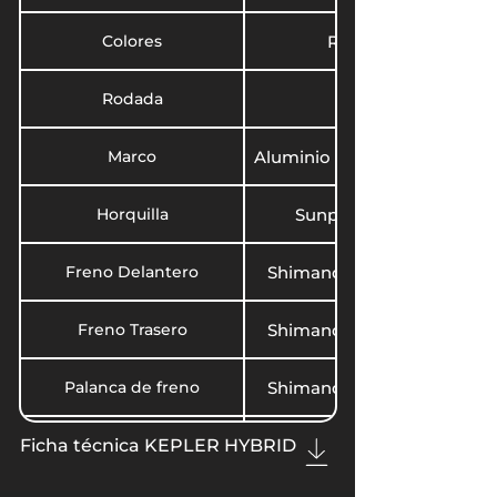
Colores
Rosa, Negro, Blanco
Rodada
Marco
Aluminio Sunpeed Kepler 70
Horquilla
Sunpeed Kepler 700C D
Freno Delantero
Shimano Hydraulic MT200
Freno Trasero
Shimano Hydraulic MT200
Palanca de freno
Shimano Hydraulic MT200
Solon DH501F M9 24H 2 B
Buje Delantero
Ficha técnica KEPLER HYBRID
Solon DH501F M9 24H 2 B