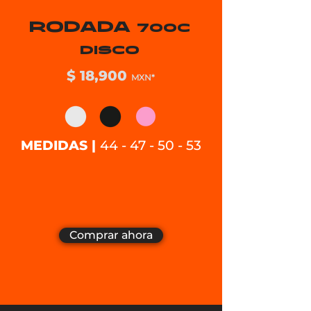
RODADA
700C
DISCO
$ 18,900
MXN*
MEDIDAS |
44 - 47 - 50 - 53
Comprar ahora