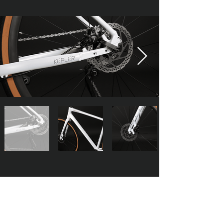
Buje Trasero
Rin
Contáctanos