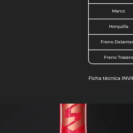
Marco
Horquilla
Freno Delante
Freno Traser
Palanca de fre
Ficha técnica IN
Buje Delanter
Buje Trasero
Rin