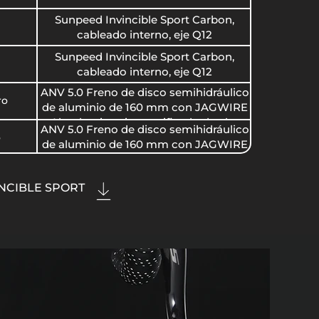
Sunpeed Invincible Sport Carbon,
cableado interno, eje Q12
Sunpeed Invincible Sport Carbon,
cableado interno, eje Q12
ANV 5.0 Freno de disco semihidráulico
ro
de aluminio de 160 mm con JAGWIRE
Alambre interior rectificado de alta
ANV 5.0 Freno de disco semihidráulico
precisión y cable exterior inyectado
o
de aluminio de 160 mm con JAGWIRE
con aceite
Alambre interior rectificado de alta
precisión y cable exterior inyectado
no
Shimano 105 R7000
VINCIBLE SPORT
con aceite
Solon M203 Q12 20H 2 rodamientos
o
sellados
Solon M203 Q12 24H 4 rodamientos
sellados
Anv A38 Alum Disco 38 - T25 mm