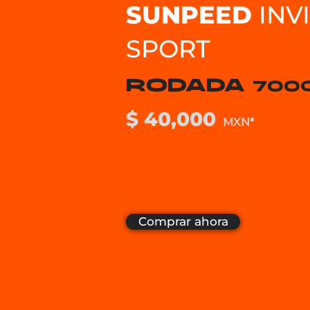
SUNPEED
INV
SPORT
RODADA
700C
$ 40,000
MXN*
Comprar ahora